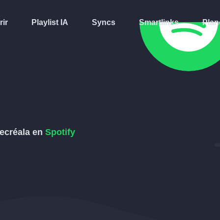
rir
Playlist IA
Syncs
Smartlinks
Plan
recréala en
Spotify