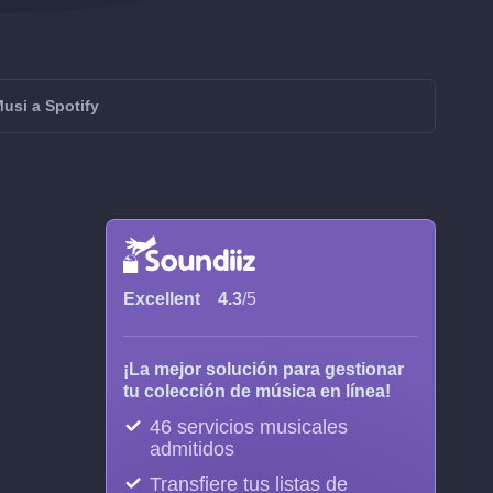
Musi a Spotify
Excellent
4.3
/5
¡La mejor solución para gestionar
tu colección de música en línea!
46 servicios musicales
admitidos
Transfiere tus listas de