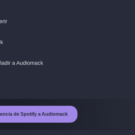
erir
ck
añadir a Audiomack
ferencia de Spotify a Audiomack