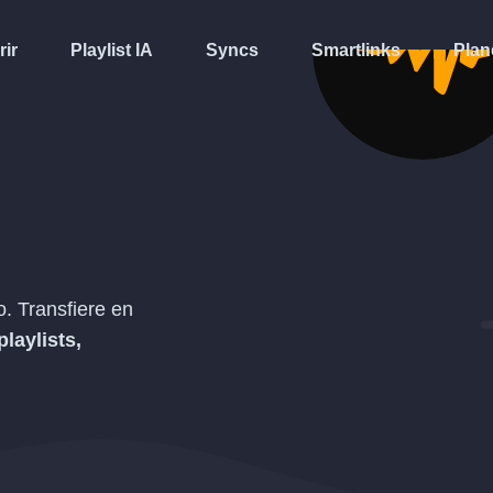
rir
Playlist IA
Syncs
Smartlinks
Plan
. Transfiere en
playlists,