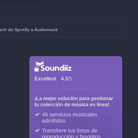
erir de Spotify a Audiomack
Excellent
4.3
/5
¡La mejor solución para gestionar
tu colección de música en línea!
46 servicios musicales
admitidos
Transfiere tus listas de
reproducción y favoritos