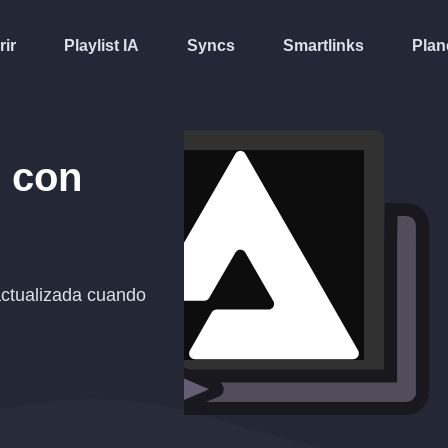
rir
Playlist IA
Syncs
Smartlinks
Plan
i
con
ctualizada cuando