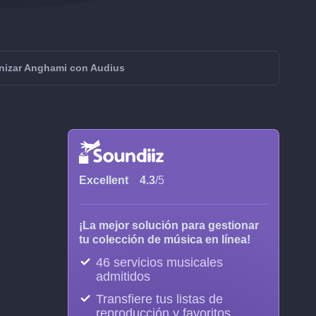
nizar Anghami con Audius
Excellent
4.3
/5
¡La mejor solución para gestionar
tu colección de música en línea!
46 servicios musicales
admitidos
Transfiere tus listas de
reproducción y favoritos