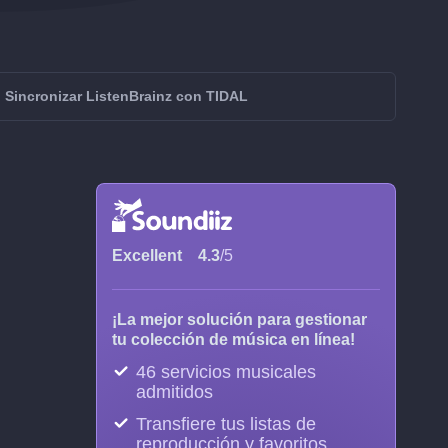
Sincronizar ListenBrainz con TIDAL
Excellent
4.3
/5
¡La mejor solución para gestionar
tu colección de música en línea!
46 servicios musicales
admitidos
Transfiere tus listas de
reproducción y favoritos