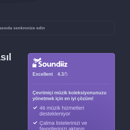
rasında senkronize edin
sıl
Excellent
4.3
/5
Çevrimiçi müzik koleksiyonunuzu
yönetmek için en iyi çözüm!
46 müzik hizmetleri
destekleniyor
Çalma listelerinizi ve
favorilerinizi aktarın