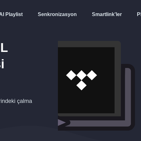
AI Playlist
Senkronizasyon
Smartlink'ler
P
AL
i
indeki çalma