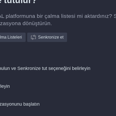
e tutulur?
 platformuna bir çalma listesi mi aktardınız? 
izasyona dönüştürün.
ma Listeleri
Senkronize et
bulun ve Senkronize tut seçeneğini belirleyin
leyin
nizasyonunu başlatın