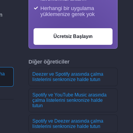
Herhangi bir uygulama
yüklemenize gerek yok
n
Ücretsiz Başlayın
Diğer öğreticiler
ha
Deezer ve Spotify arasında çalma
listelerini senkronize halde tutun
Spotify ve YouTube Music arasında
çalma listelerini senkronize halde
tutun
Spotify ve Deezer arasında çalma
listelerini senkronize halde tutun