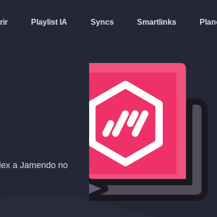
rir
Playlist IA
Syncs
Smartlinks
Plan
Plex a Jamendo no