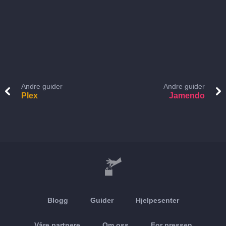
Andre guider
Andre guider
Plex
Jamendo
Blogg
Guider
Hjelpesenter
Våre partnere
Om oss
For pressen