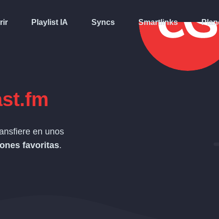
rir
Playlist IA
Syncs
Smartlinks
Plan
st.fm
ansfiere en unos
ones favoritas
.