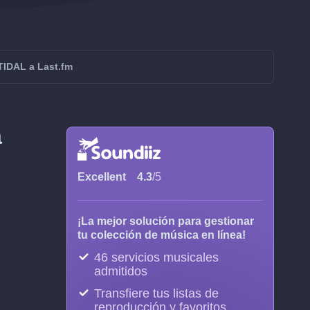
 TIDAL a Last.fm
a
Excellent
4.3
/5
¡La mejor solución para gestionar
tu colección de música en línea!
46 servicios musicales
admitidos
Transfiere tus listas de
reproducción y favoritos