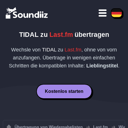
TIDAL
zu
Last.fm
übertragen
Wechsle von
TIDAL
zu
Last.fm
, ohne von vorn
anzufangen. Übertrage in wenigen einfachen
Schritten die kompatiblen Inhalte:
Lieblingstitel
.
Kostenlos starten
Übertragung von Wiedergabelisten
Last.fm
Wied