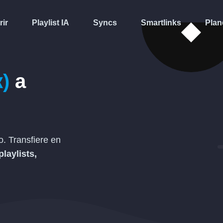
rir
Playlist IA
Syncs
Smartlinks
Plan
)
a
. Transfiere en
playlists,