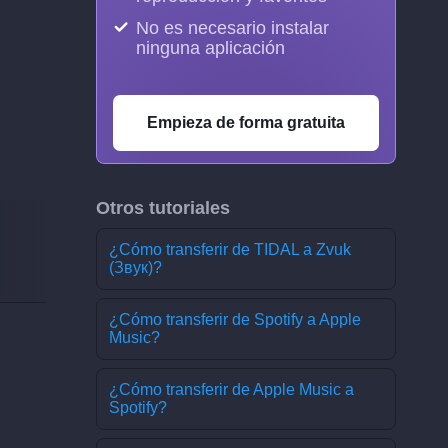
No es necesario instalar
ninguna aplicación
Empieza de forma gratuita
Otros tutoriales
¿Cómo transferir de TIDAL a Zvuk
(Звук)?
¿Cómo transferir de Spotify a Apple
Music?
¿Cómo transferir de Apple Music a
Spotify?