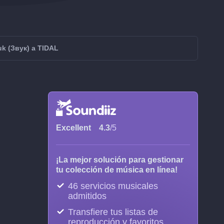
uk (Звук) a TIDAL
Excellent
4.3
/5
¡La mejor solución para gestionar
tu colección de música en línea!
46 servicios musicales
admitidos
Transfiere tus listas de
reproducción y favoritos