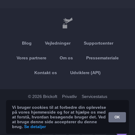
Blog
Vejledninger
Supportcenter
Vores partnere
Om os
Pressemateriale
Kontakt os
Udviklere (API)
© 2026 Brickoft
Privatliv
Servicestatus
Vi bruger cookies til at forbedre din oplevelse
App Store
Google Play
på vores hjemmeside og for at hjælpe os med
at forstå, hvordan besøgende bruger det. Ved
OK
at bruge denne side accepterer du denne
brug.
Se detaljer