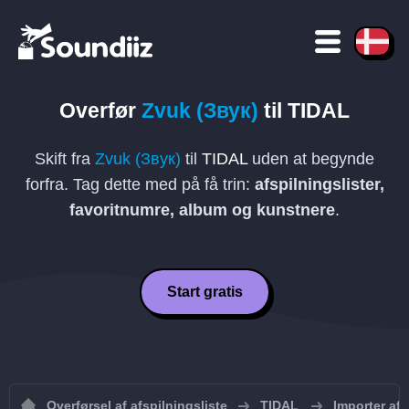
Overfør
Zvuk (Звук)
til
TIDAL
Skift fra
Zvuk (Звук)
til
TIDAL
uden at begynde
forfra. Tag dette med på få trin:
afspilningslister,
favoritnumre, album og kunstnere
.
Start gratis
Overførsel af afspilningsliste
TIDAL
Importer afs