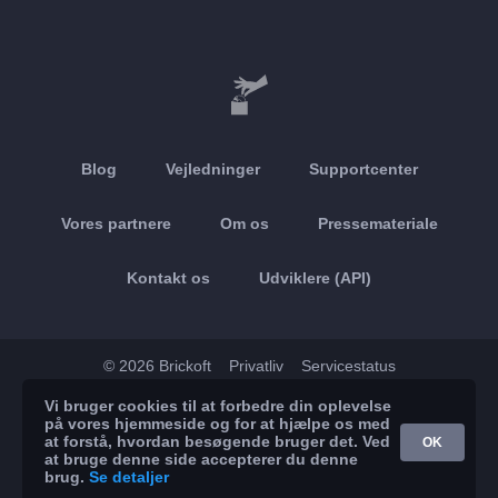
Blog
Vejledninger
Supportcenter
Vores partnere
Om os
Pressemateriale
Kontakt os
Udviklere (API)
© 2026 Brickoft
Privatliv
Servicestatus
Vi bruger cookies til at forbedre din oplevelse
App Store
Google Play
på vores hjemmeside og for at hjælpe os med
at forstå, hvordan besøgende bruger det. Ved
OK
at bruge denne side accepterer du denne
brug.
Se detaljer