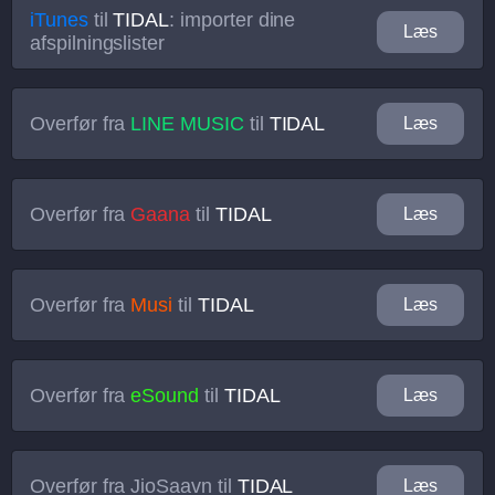
iTunes
til
TIDAL
: importer dine
Læs
afspilningslister
Overfør fra
LINE MUSIC
til
TIDAL
Læs
Overfør fra
Gaana
til
TIDAL
Læs
Overfør fra
Musi
til
TIDAL
Læs
Overfør fra
eSound
til
TIDAL
Læs
Overfør fra
JioSaavn
til
TIDAL
Læs