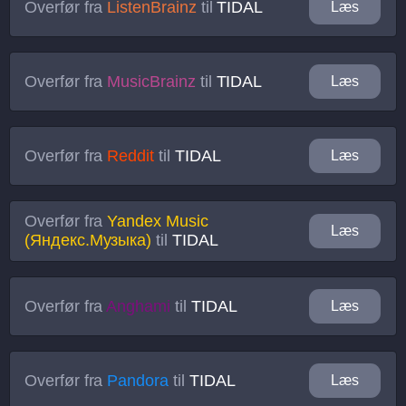
Overfør fra
ListenBrainz
til
TIDAL
Læs
Overfør fra
MusicBrainz
til
TIDAL
Læs
Overfør fra
Reddit
til
TIDAL
Læs
Overfør fra
Yandex Music
Læs
(Яндекс.Музыка)
til
TIDAL
Overfør fra
Anghami
til
TIDAL
Læs
Overfør fra
Pandora
til
TIDAL
Læs