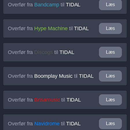
Overfør fra
Bandcamp
til
TIDAL
Læs
Overfør fra
Hype Machine
til
TIDAL
Læs
Overfør fra
Discogs
til
TIDAL
Læs
Overfør fra
Boomplay Music
til
TIDAL
Læs
Overfør fra
Brisamusic
til
TIDAL
Læs
Overfør fra
Navidrome
til
TIDAL
Læs