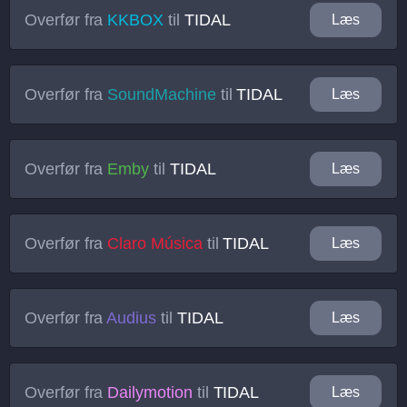
Overfør fra
KKBOX
til
TIDAL
Læs
Overfør fra
SoundMachine
til
TIDAL
Læs
Overfør fra
Emby
til
TIDAL
Læs
Overfør fra
Claro Música
til
TIDAL
Læs
Overfør fra
Audius
til
TIDAL
Læs
Overfør fra
Dailymotion
til
TIDAL
Læs