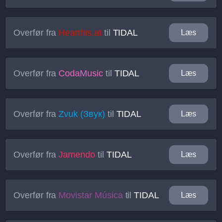
Overfør fra
Hearthis.at
til
TIDAL
Læs
Overfør fra
CodaMusic
til
TIDAL
Læs
Overfør fra
Zvuk (Звук)
til
TIDAL
Læs
Overfør fra
Jamendo
til
TIDAL
Læs
Overfør fra
Movistar Música
til
TIDAL
Læs