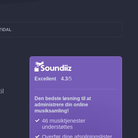
 TIDAL
Excellent
4.3
/5
il
Den bedste løsning til at
administrere din online
musiksamling!
46 musiktjenester
understøttes
Overfør dine afspilningslister