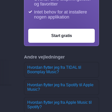
og favoritter
Intet behov for at installere
nogen applikation
Start gratis
Andre vejledninger
Hvordan flytter jeg fra TIDAL til
Boomplay Music?
Hvordan flytter jeg fra Spotify til Apple
Music?
Hvordan flytter jeg fra Apple Music til
Spotify?