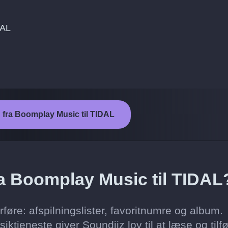
DAL
n fra Boomplay Music til TIDAL
ra Boomplay Music til TIDAL
øre: afspilningslister, favoritnumre og album.
tjeneste giver Soundiiz lov til at læse og tilfø