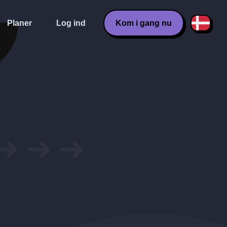
Planer
Log ind
Kom i gang nu