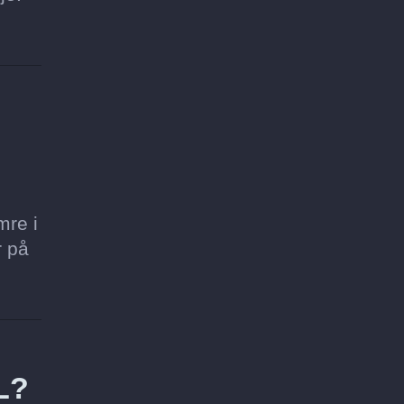
mre i
r på
L?