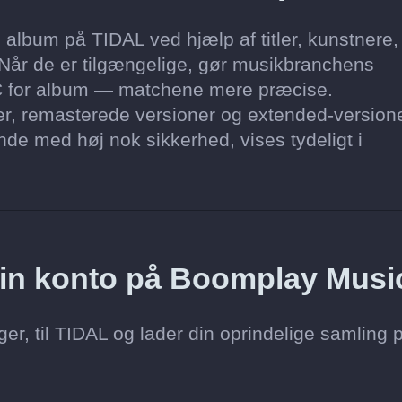
lbum på TIDAL ved hjælp af titler, kunstnere,
 Når de er tilgængelige, gør musikbranchens
 for album — matchene mere præcise.
ner, remasterede versioner og extended-version
finde med høj nok sikkerhed, vises tydeligt i
a min konto på Boomplay Musi
er, til TIDAL og lader din oprindelige samling 