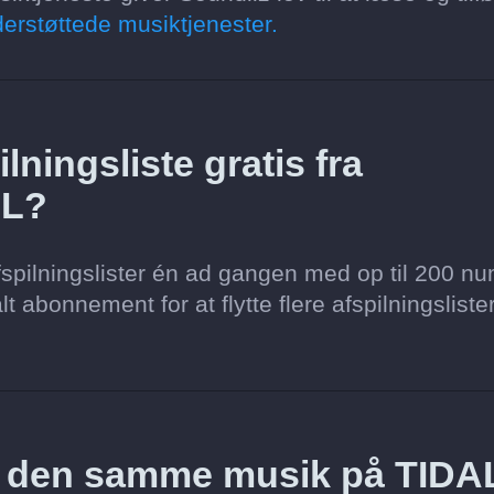
erstøttede musiktjenester.
lningsliste gratis fra
AL?
spilningslister én ad gangen med op til 200 nu
lt abonnement for at flytte flere afspilningsliste
z den samme musik på TIDA