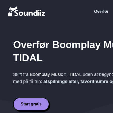
Overfør
Overfør
Boomplay M
TIDAL
Skift fra
Boomplay Music
til
TIDAL
uden at begynde
med på få trin:
afspilningslister, favoritnumre 
Start gratis