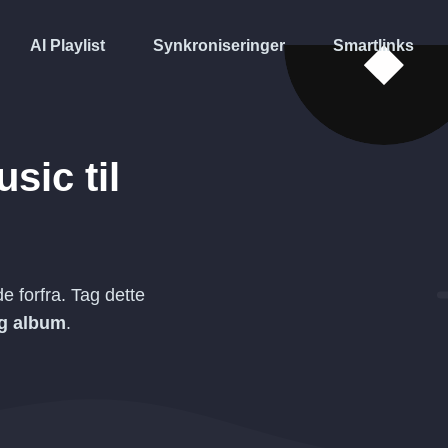
AI Playlist
Synkroniseringer
Smartlinks
usic
til
 forfra. Tag dette
og album
.