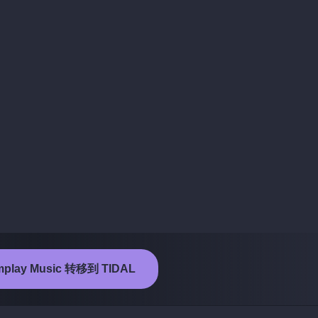
lay Music 转移到 TIDAL