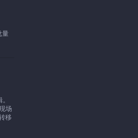
批量
辑。
。现场
转移