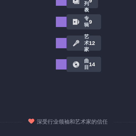
9
14
列
列
表
表
专
专
18
18
辑
辑
艺
艺
16
23
术
术
家
家
曲
曲
17
23
目
目
深受行业领袖和艺术家的信任