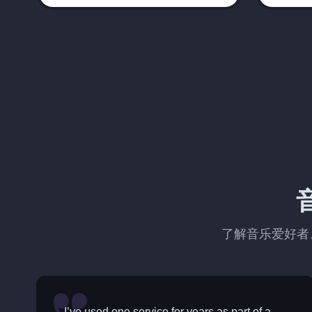
了解音乐爱好者、
I’ve used one service for years as part of a