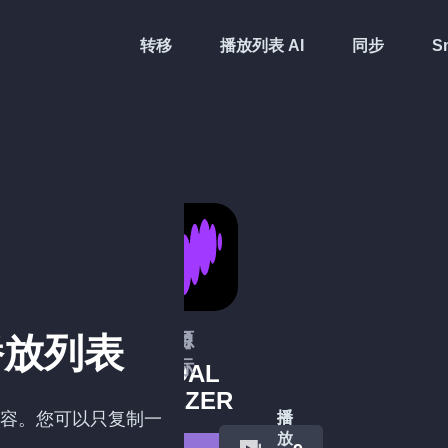
转移
播放列表 AI
同步
Sm
源
目
播放列表
标
TIDAL
DEEZER
容。您可以只复制一
播
播
放
放