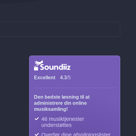
Excellent
4.3
/5
Den bedste løsning til at
administrere din online
musiksamling!
46 musiktjenester
understøttes
Overfør dine afspilningslister