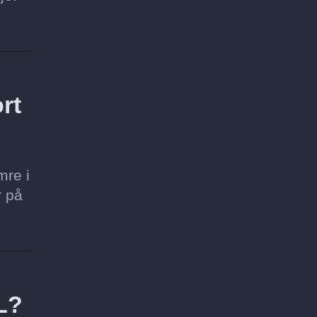
rt
mre i
r på
L?