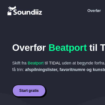
Overfør
Overfør
Beatport
til
Skift fra
Beatport
til
TIDAL
uden at begynde forfra
få trin:
afspilningslister, favoritnumre og kunst
Start gratis