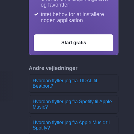
og favoritter
Intet behov for at installere
nogen applikation
Start gratis
Andre vejledninger
Hvordan flytter jeg fra TIDAL til
Beatport?
Hvordan flytter jeg fra Spotify til Apple
Music?
Hvordan flytter jeg fra Apple Music til
Spotify?