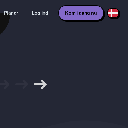
Planer
Log ind
Kom i gang nu