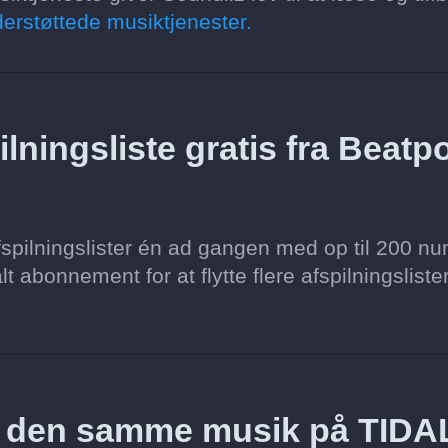
erstøttede musiktjenester.
lningsliste gratis fra Beatpo
spilningslister én ad gangen med op til 200 nu
lt abonnement for at flytte flere afspilningsliste
z den samme musik på TIDA