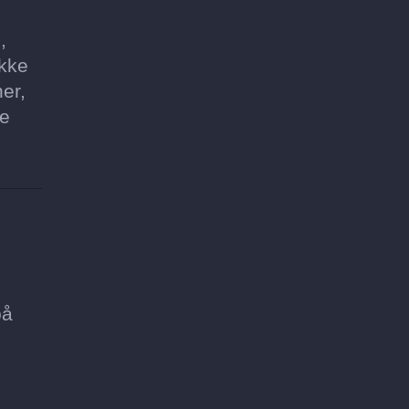
,
ikke
er,
ke
på