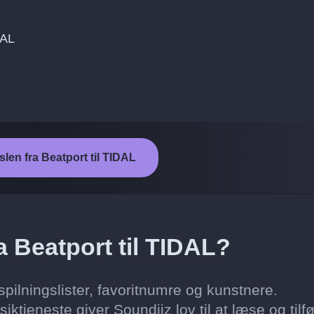
DAL
slen fra Beatport til TIDAL
a Beatport til TIDAL?
spilningslister, favoritnumre og kunstnere.
tjeneste giver Soundiiz lov til at læse og tilfø