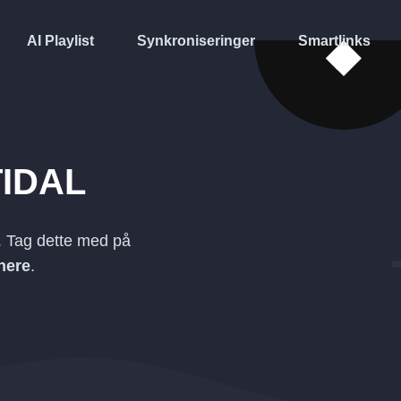
AI Playlist
Synkroniseringer
Smartlinks
TIDAL
. Tag dette med på
nere
.