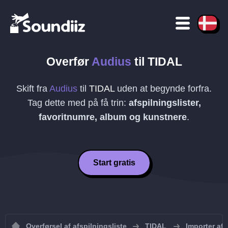
Overfør
Audius
til
TIDAL
Skift fra
Audius
til
TIDAL
uden at begynde forfra.
Tag dette med på få trin:
afspilningslister,
favoritnumre, album og kunstnere
.
Start gratis
Overførsel af afspilningsliste
TIDAL
Importer afs