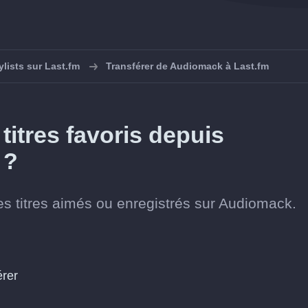
ylists sur Last.fm
Transférer de Audiomack à Last.fm
itres favoris depuis
 ?
es titres aimés ou enregistrés sur Audiomack.
érer