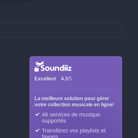
Excellent
4.3
/5
La meilleure solution pour gérer
votre collection musicale en ligne!
46 services de musique
supportés
Transférez vos playlists et
favoris