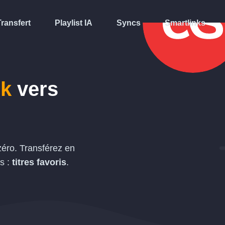
Transfert
Playlist IA
Syncs
Smartlinks
k
vers
zéro. Transférez en
s :
titres favoris
.