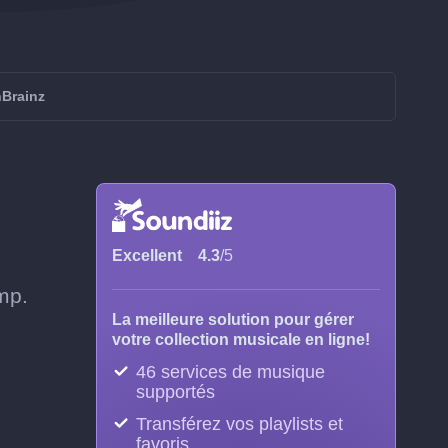
nBrainz
Excellent
4.3
/5
mp.
La meilleure solution pour gérer
votre collection musicale en ligne!
46 services de musique
supportés
Transférez vos playlists et
favoris