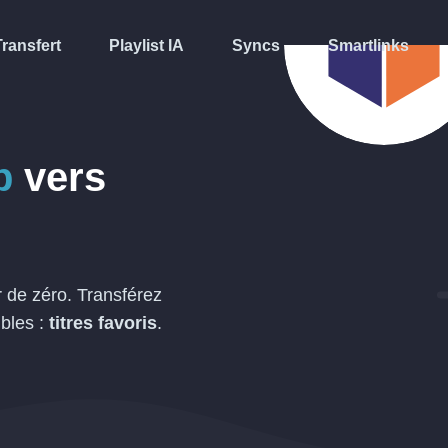
Transfert
Playlist IA
Syncs
Smartlinks
p
vers
r de zéro. Transférez
bles :
titres favoris
.