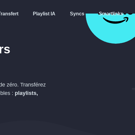
Transfert
Playlist IA
Syncs
Smartlinks
rs
de zéro. Transférez
bles :
playlists,