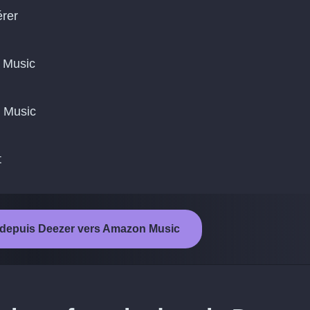
érer
 Music
n Music
t
t depuis Deezer vers Amazon Music