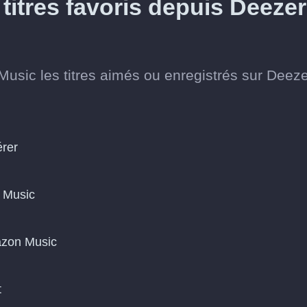
titres favoris depuis Deezer
usic les titres aimés ou enregistrés sur Deeze
érer
 Music
mazon Music
t