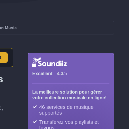
on Music
t
Excellent
4.3
/5
s
La meilleure solution pour gérer
votre collection musicale en ligne!
c,
46 services de musique
supportés
Transférez vos playlists et
favoris