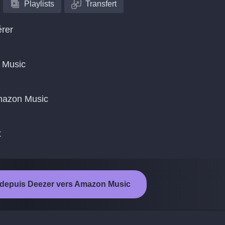
Playlists
Transfert
érer
 Music
Amazon Music
t
t depuis Deezer vers Amazon Music