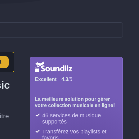
t
Excellent
4.3
/5
ic
La meilleure solution pour gérer
votre collection musicale en ligne!
itre
46 services de musique
supportés
Transférez vos playlists et
favoris