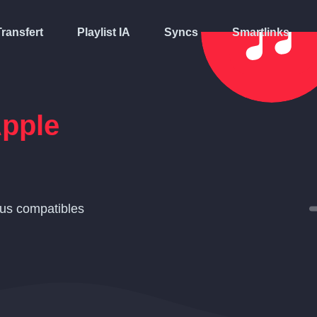
Transfert
Playlist IA
Syncs
Smartlinks
pple
us compatibles