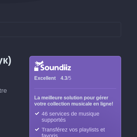
ук)
Excellent
4.3
/5
tre
La meilleure solution pour gérer
votre collection musicale en ligne!
46 services de musique
supportés
Transférez vos playlists et
favoris