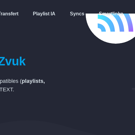
Transfert
Playlist IA
Syncs
Smartlinks
Zvuk
atibles (
playlists,
TEXT
.