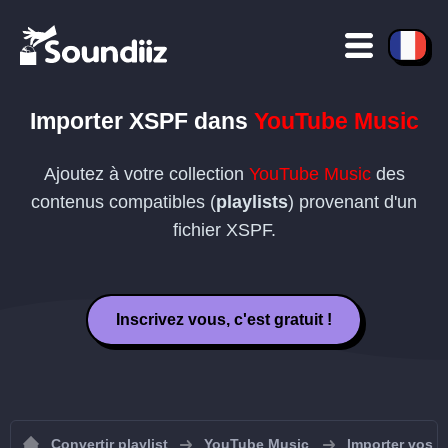
Importer
XSPF
dans
YouTube Music
Ajoutez à votre collection
YouTube Music
des
contenus compatibles (
playlists
) provenant d'un
fichier
XSPF
.
Inscrivez vous, c'est gratuit !
Convertir playlist
YouTube Music
Importer vos p