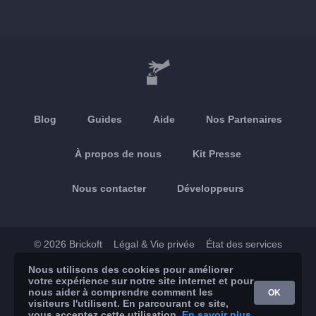
Blog
Guides
Aide
Nos Partenaires
À propos de nous
Kit Presse
Nous contacter
Développeurs
© 2026 Brickoft
Légal & Vie privée
État des services
Nous utilisons des cookies pour améliorer
App Store
Google Play
votre expérience sur notre site internet et pour
nous aider à comprendre comment les
OK
visiteurs l'utilisent. En parcourant ce site,
vous acceptez cette utilisation.
En savoir plus