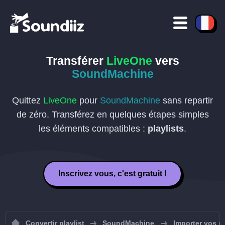
Transférer
LiveOne
vers
SoundMachine
Quittez
LiveOne
pour
SoundMachine
sans repartir
de zéro. Transférez en quelques étapes simples
les éléments compatibles :
playlists
.
Inscrivez vous, c'est gratuit !
Convertir playlist
SoundMachine
Importer vos p