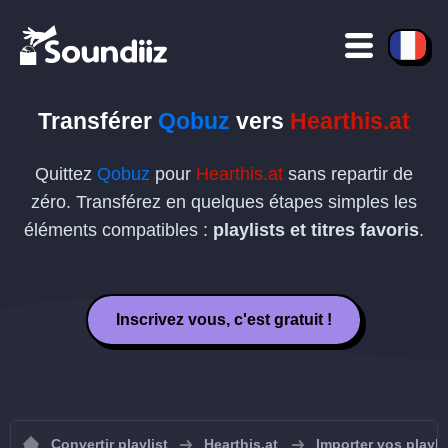
Transférer
Qobuz
vers
Hearthis.at
Quittez
Qobuz
pour
Hearthis.at
sans repartir de
zéro. Transférez en quelques étapes simples les
éléments compatibles :
playlists et titres favoris
.
Inscrivez vous, c'est gratuit !
Convertir playlist
Hearthis.at
Importer vos playli