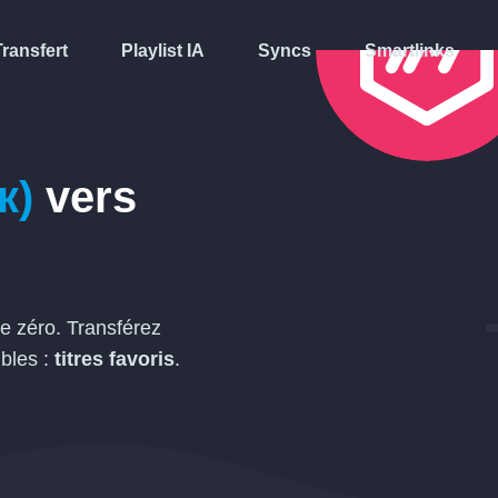
Transfert
Playlist IA
Syncs
Smartlinks
к)
vers
de zéro. Transférez
bles :
titres favoris
.