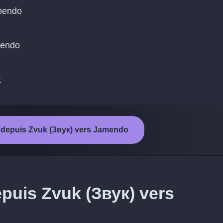
mendo
amendo
t
t depuis Zvuk (Звук) vers Jamendo
epuis Zvuk (Звук) vers