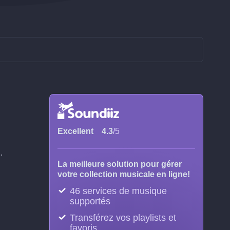
Excellent
4.3
/5
.
La meilleure solution pour gérer
votre collection musicale en ligne!
46 services de musique
supportés
Transférez vos playlists et
favoris