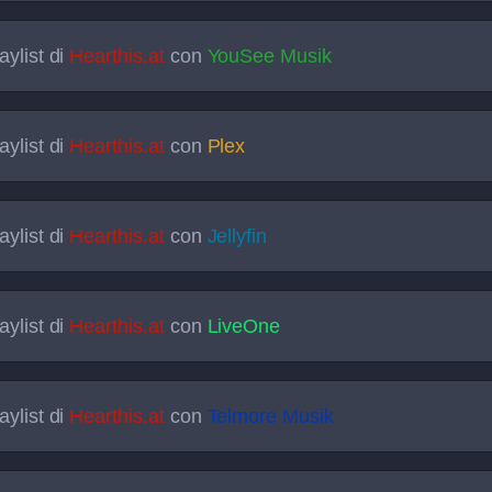
aylist di
Hearthis.at
con
YouSee Musik
aylist di
Hearthis.at
con
Plex
aylist di
Hearthis.at
con
Jellyfin
aylist di
Hearthis.at
con
LiveOne
aylist di
Hearthis.at
con
Telmore Musik