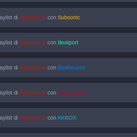
aylist di
Hearthis.at
con
Subsonic
aylist di
Hearthis.at
con
Beatport
aylist di
Hearthis.at
con
Beatsource
aylist di
Hearthis.at
con
iHeartRadio
aylist di
Hearthis.at
con
KKBOX