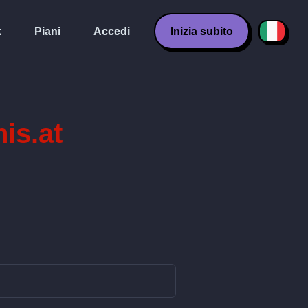
k
Piani
Accedi
Inizia subito
his.at