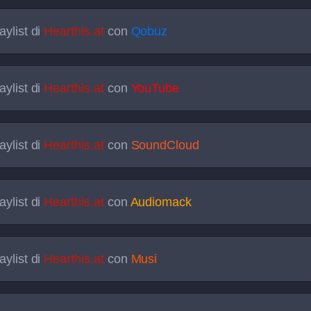
aylist di
Hearthis.at
con
Qobuz
aylist di
Hearthis.at
con
YouTube
aylist di
Hearthis.at
con
SoundCloud
aylist di
Hearthis.at
con
Audiomack
aylist di
Hearthis.at
con
Musi