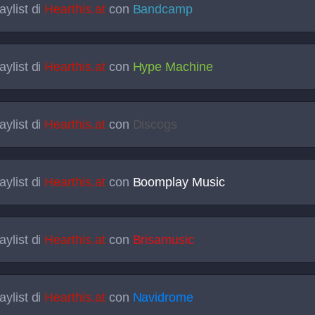
aylist di
Hearthis.at
con
Bandcamp
aylist di
Hearthis.at
con
Hype Machine
aylist di
Hearthis.at
con
Discogs
aylist di
Hearthis.at
con
Boomplay Music
aylist di
Hearthis.at
con
Brisamusic
aylist di
Hearthis.at
con
Navidrome