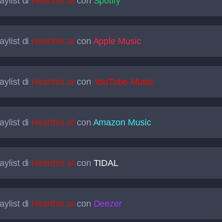
aylist di
Hearthis.at
con
Spotify
aylist di
Hearthis.at
con
Apple Music
aylist di
Hearthis.at
con
YouTube Music
aylist di
Hearthis.at
con
Amazon Music
aylist di
Hearthis.at
con
TIDAL
aylist di
Hearthis.at
con
Deezer