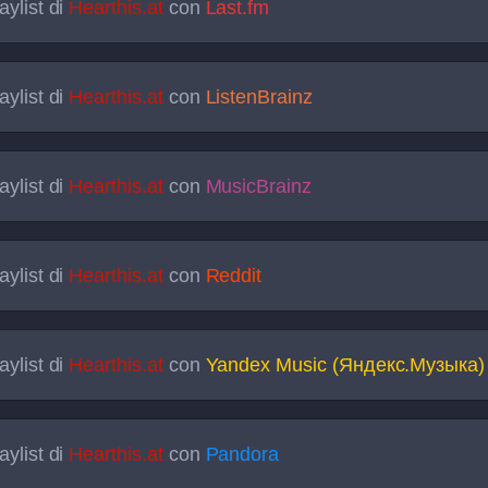
aylist di
Hearthis.at
con
Last.fm
aylist di
Hearthis.at
con
ListenBrainz
aylist di
Hearthis.at
con
MusicBrainz
aylist di
Hearthis.at
con
Reddit
aylist di
Hearthis.at
con
Yandex Music (Яндекс.Музыка)
aylist di
Hearthis.at
con
Pandora