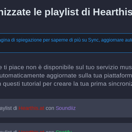
zzate le playlist di Hearthis
agina di spiegazione per saperne di più su
Sync, aggiornare aut
e ti piace non è disponibile sul tuo servizio m
 automaticamente aggiornate sulla tua piattaform
n questi tutorial per creare la tua prima sincron
aylist di
Hearthis.at
con
Soundiiz