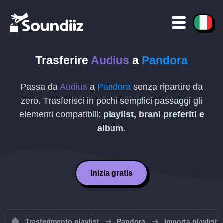
Trasferire
Audius
a
Pandora
Passa da
Audius
a
Pandora
senza ripartire da
zero. Trasferisci in pochi semplici passaggi gli
elementi compatibili:
playlist, brani preferiti e
album
.
Inizia gratis
Trasferimento playlist
Pandora
Importa playlist