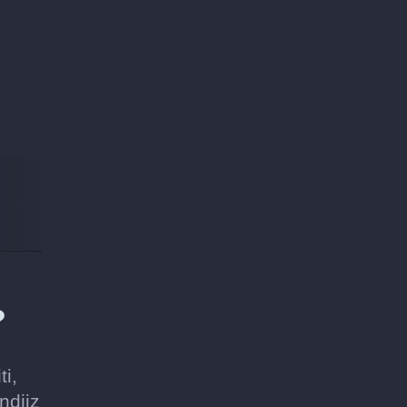
?
ti,
ndiiz