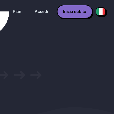
k
Piani
Accedi
Inizia subito