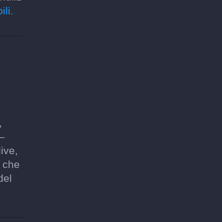
ili.
,
—
ive,
ò che
del