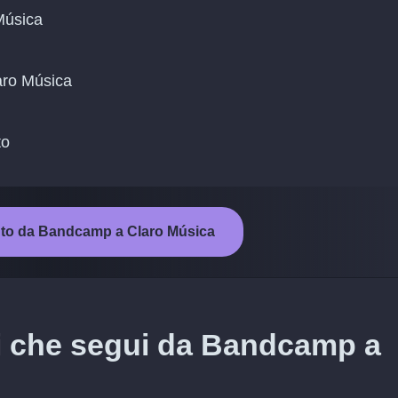
Música
laro Música
to
ento da Bandcamp a Claro Música
sti che segui da Bandcamp a