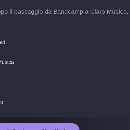
i dopo il passaggio da Bandcamp a Claro Música.
sci
Música
to