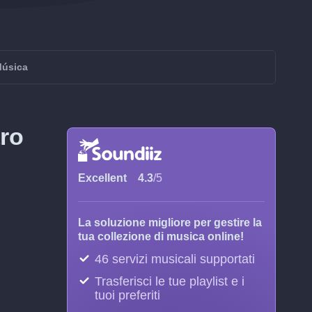
Música
aro
Excellent
4.3
/5
La soluzione migliore per gestire la
tua collezione di musica online!
46 servizi musicali supportati
Trasferisci le tue playlist e i
tuoi preferiti