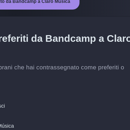
ento da Bandcamp a Claro Música
preferiti da Bandcamp a Clar
 brani che hai contrassegnato come preferiti o
sci
Música