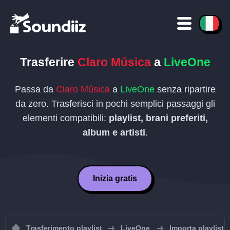
Trasferire
Claro Música
a
LiveOne
Passa da
Claro Música
a
LiveOne
senza ripartire
da zero. Trasferisci in pochi semplici passaggi gli
elementi compatibili:
playlist, brani preferiti,
album e artisti
.
Inizia gratis
Trasferimento playlist
LiveOne
Importa playlist