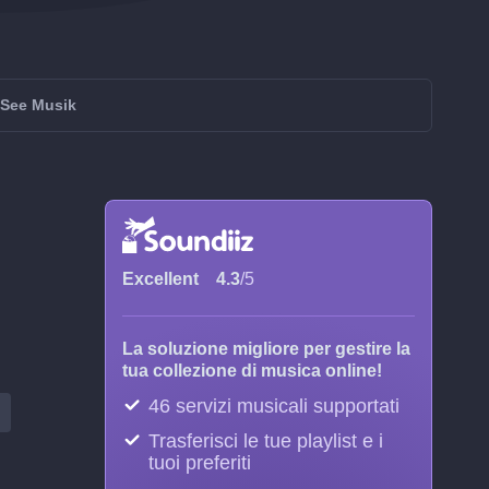
uSee Musik
Excellent
4.3
/5
La soluzione migliore per gestire la
tua collezione di musica online!
46 servizi musicali supportati
Trasferisci le tue playlist e i
tuoi preferiti