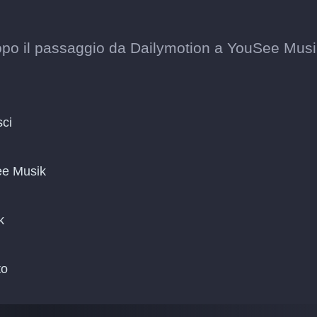
i dopo il passaggio da Dailymotion a YouSee Musi
sci
ee Musik
k
to