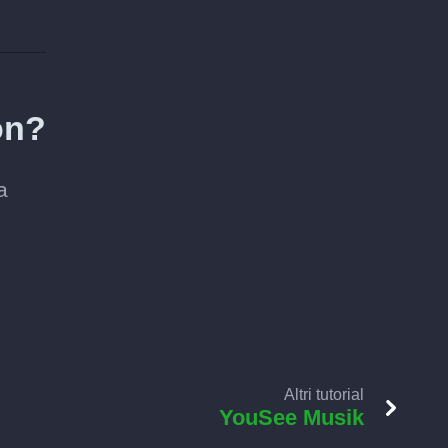
on?
a
Altri tutorial
YouSee Musik