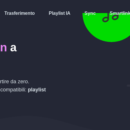
Trasferimento
Playlist IA
Sync
Smartlin
on
a
tire da zero.
 compatibili:
playlist