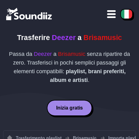
Trasferire
Deezer
a
Brisamusic
Passa da
Deezer
a
Brisamusic
senza ripartire da
zero. Trasferisci in pochi semplici passaggi gli
elementi compatibili:
playlist, brani preferiti,
album e artisti
.
Inizia gratis
Trasferimento playlist
Brisamusic
Importa playli