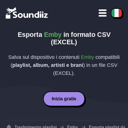
Esporta
Emby
in formato
CSV
(EXCEL)
Salva sul dispositivo i contenuti
Emby
compatibili
(
playlist, album, artisti e brani
) in un file
CSV
(EXCEL)
.
Inizia gratis
Trasferimento playlist
Emby
Esporta playlist da