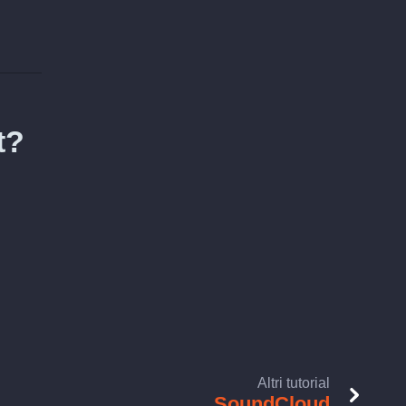
t?
Altri tutorial
SoundCloud