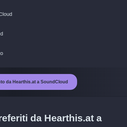
dCloud
ud
to
ento da Hearthis.at a SoundCloud
eferiti da Hearthis.at a