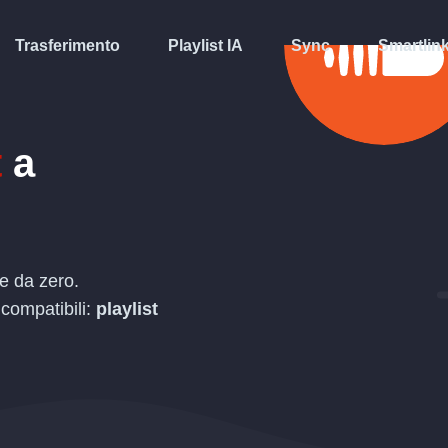
Trasferimento
Playlist IA
Sync
Smartlin
t
a
re da zero.
 compatibili:
playlist