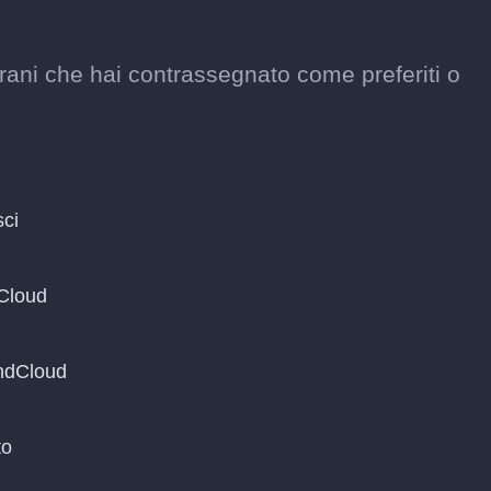
rani che hai contrassegnato come preferiti o
sci
dCloud
undCloud
to