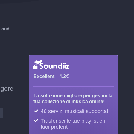
Cloud
Excellent
4.3
/5
ngere
La soluzione migliore per gestire la
tua collezione di musica online!
46 servizi musicali supportati
Trasferisci le tue playlist e i
tuoi preferiti