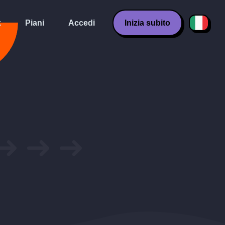
k
Piani
Accedi
Inizia subito