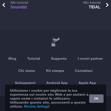
Altri tutorial
Altri tutorial
Soundiiz
TIDAL
Blog
Tutorial
Supporto
I nostri partner
Chi siamo
Kit stampa
Contattaci
Sviluppatori
Android App
Apple App
Utilizziamo i cookie per migliorare la tua
esperienza sul nostro sito Web e per aiutarci a
capire come i visitatori lo utilizzano.
OK
Utilizzando questo sito, acconsenti a questo
© 2026 Brickoft
Privacy
Stato dei servizi
utilizzo.
Mostra dettagli