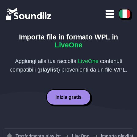
Importa file in formato
WPL
in
LiveOne
Aggiungi alla tua raccolta
LiveOne
contenuti
compatibili (
playlist
) provenienti da un file
WPL
.
Inizia gratis
Trasferimento playlist
LiveOne
Importa playlist