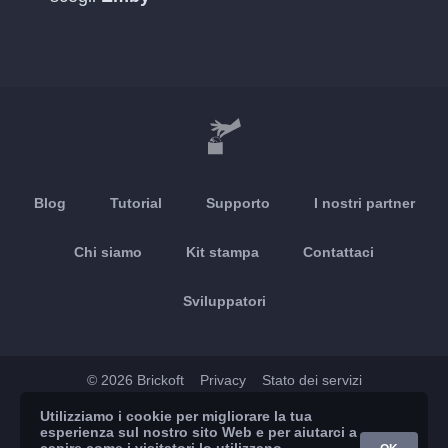
Blog
Tutorial
Supporto
I nostri partner
Chi siamo
Kit stampa
Contattaci
Sviluppatori
© 2026 Brickoft
Privacy
Stato dei servizi
Utilizziamo i cookie per migliorare la tua
App Store
Google Play
esperienza sul nostro sito Web e per aiutarci a