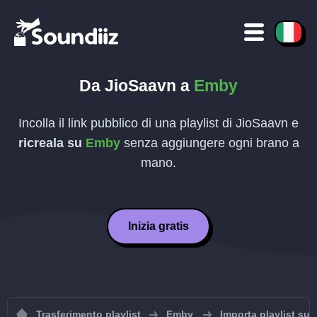
Da
JioSaavn
a
Emby
Incolla il link pubblico di una playlist di
JioSaavn
e
ricreala su
Emby
senza aggiungere ogni brano a
mano.
Inizia gratis
Trasferimento playlist
Emby
Importa playlist su