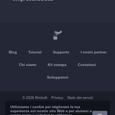
Blog
Tutorial
Supporto
I nostri partner
Chi siamo
Kit stampa
Contattaci
Sviluppatori
© 2026 Brickoft
Privacy
Stato dei servizi
Utilizziamo i cookie per migliorare la tua
App Store
Google Play
esperienza sul nostro sito Web e per aiutarci a