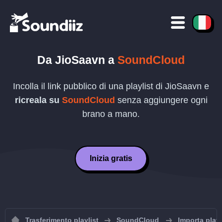
Da
JioSaavn
a
SoundCloud
Incolla il link pubblico di una playlist di
JioSaavn
e
ricreala su
SoundCloud
senza aggiungere ogni
brano a mano.
Inizia gratis
Trasferimento playlist
SoundCloud
Importa play