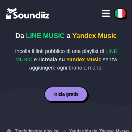
Da
LINE MUSIC
a
Yandex Music
Incolla il link pubblico di una playlist di
LINE
MUSIC
e
ricreala su
Yandex Music
senza
aggiungere ogni brano a mano.
Inizia gratis
Trasferimento playlist
Yandex Music (Яндекс.Музыка