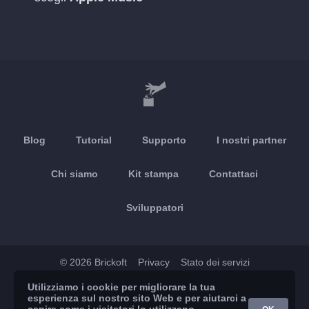
Blog
Tutorial
Supporto
I nostri partner
Chi siamo
Kit stampa
Contattaci
Sviluppatori
© 2026 Brickoft
Privacy
Stato dei servizi
Utilizziamo i cookie per migliorare la tua
App Store
Google Play
esperienza sul nostro sito Web e per aiutarci a