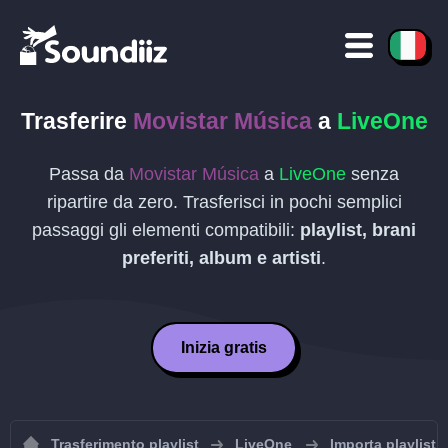
Trasferire
Movistar Música
a
LiveOne
Passa da
Movistar Música
a
LiveOne
senza
ripartire da zero. Trasferisci in pochi semplici
passaggi gli elementi compatibili:
playlist, brani
preferiti, album e artisti
.
Inizia gratis
Trasferimento playlist
LiveOne
Importa playlist