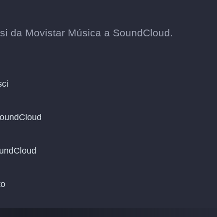
assi da Movistar Música a SoundCloud.
sci
 SoundCloud
SoundCloud
to