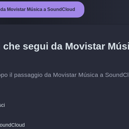
to da Movistar Música a SoundCloud
ti che segui da Movistar Mús
i dopo il passaggio da Movistar Música a SoundC
sci
 SoundCloud