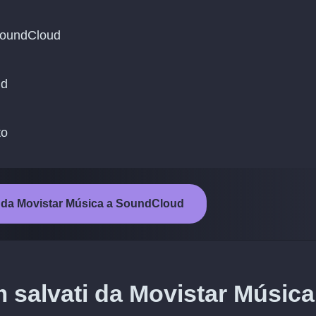
 SoundCloud
ud
to
to da Movistar Música a SoundCloud
m salvati da Movistar Música