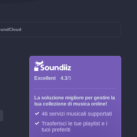
SoundCloud
Excellent
4.3
/5
La soluzione migliore per gestire la
tua collezione di musica online!
46 servizi musicali supportati
Trasferisci le tue playlist e i
tuoi preferiti