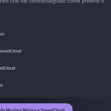
rani che hai contrassegnato come preferiti o
sci
 SoundCloud
undCloud
to
to da Movistar Música a SoundCloud