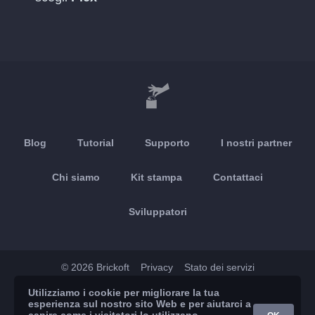
Blog
Tutorial
Supporto
I nostri partner
Chi siamo
Kit stampa
Contattaci
Sviluppatori
© 2026 Brickoft
Privacy
Stato dei servizi
Utilizziamo i cookie per migliorare la tua
App Store
Google Play
esperienza sul nostro sito Web e per aiutarci a