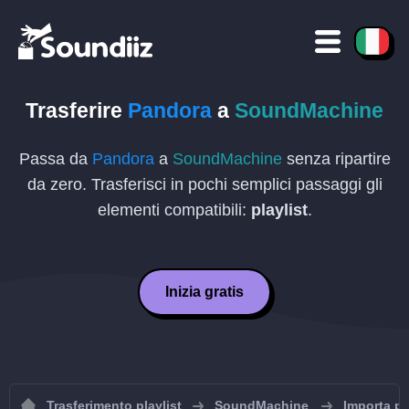
Trasferire
Pandora
a
SoundMachine
Passa da
Pandora
a
SoundMachine
senza ripartire
da zero. Trasferisci in pochi semplici passaggi gli
elementi compatibili:
playlist
.
Inizia gratis
Trasferimento playlist
SoundMachine
Importa p