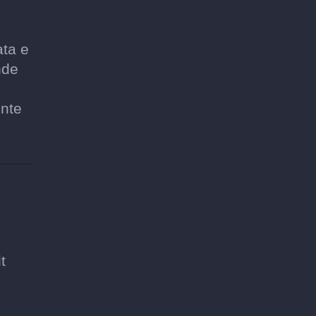
ata e
nde
ente
t