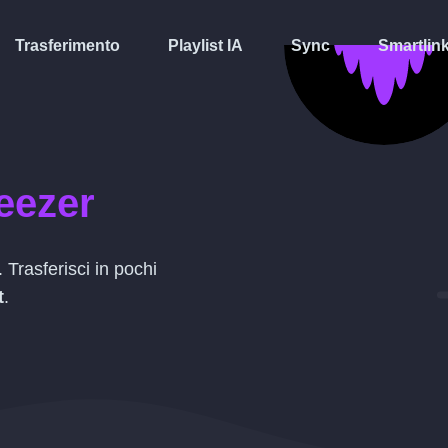
Trasferimento
Playlist IA
Sync
Smartlin
eezer
 Trasferisci in pochi
t
.