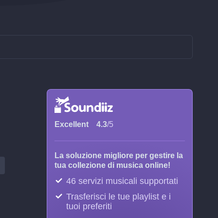
i
Excellent
4.3
/5
La soluzione migliore per gestire la
tua collezione di musica online!
46 servizi musicali supportati
Trasferisci le tue playlist e i
tuoi preferiti