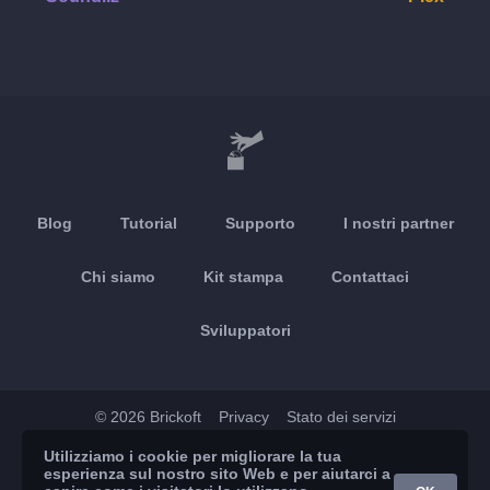
Blog
Tutorial
Supporto
I nostri partner
Chi siamo
Kit stampa
Contattaci
Sviluppatori
© 2026 Brickoft
Privacy
Stato dei servizi
Utilizziamo i cookie per migliorare la tua
App Store
Google Play
esperienza sul nostro sito Web e per aiutarci a