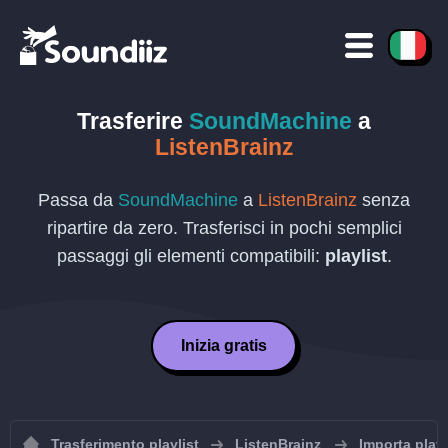
Trasferire
SoundMachine
a
ListenBrainz
Passa da
SoundMachine
a
ListenBrainz
senza
ripartire da zero. Trasferisci in pochi semplici
passaggi gli elementi compatibili:
playlist
.
Inizia gratis
Trasferimento playlist
ListenBrainz
Importa playl