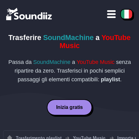
Trasferire
SoundMachine
a
YouTube
Music
Passa da
SoundMachine
a
YouTube Music
senza
ripartire da zero. Trasferisci in pochi semplici
passaggi gli elementi compatibili:
playlist
.
Inizia gratis
Trasferimento playlist
YouTube Music
Importa p