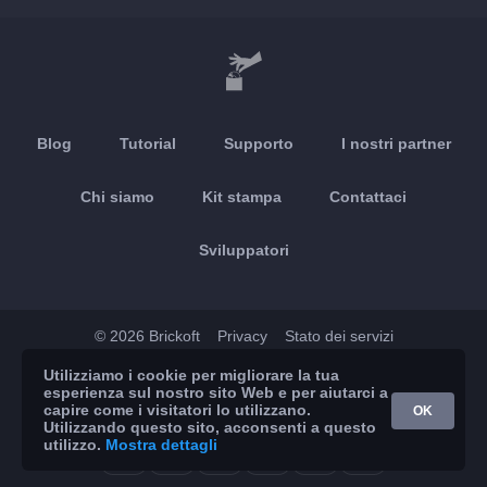
Blog
Tutorial
Supporto
I nostri partner
Chi siamo
Kit stampa
Contattaci
Sviluppatori
© 2026 Brickoft
Privacy
Stato dei servizi
Utilizziamo i cookie per migliorare la tua
App Store
Google Play
esperienza sul nostro sito Web e per aiutarci a
capire come i visitatori lo utilizzano.
OK
Utilizzando questo sito, acconsenti a questo
utilizzo.
Mostra dettagli